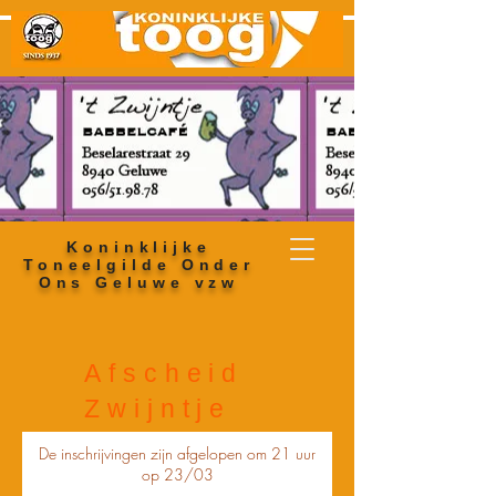
Koninklijke
Toneelgilde Onder
Ons Geluwe vzw
Afscheid
Zwijntje
De inschrijvingen zijn afgelopen om 21 uur
op 23/03