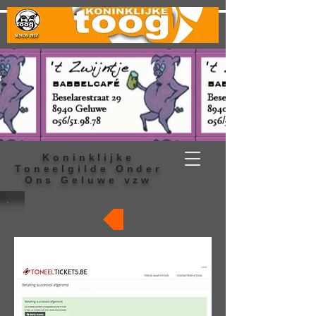
Koninklijke
Toneelgilde Onder
Ons Geluwe vzw