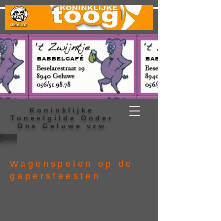
Koninklijke
Toneelgilde Onder
Ons Geluwe vzw
Wagenspelen op de
gapersfeesten