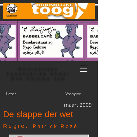
Koninklijke
Toneelgilde Onder
Ons Geluwe vzw
Later
Vroeger
maart 2009
De slappe der wet
Regie:
Patrick Rozé