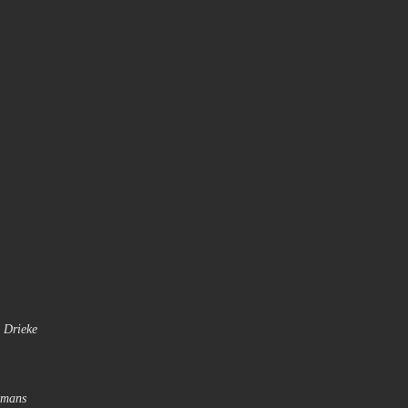
- Drieke
ymans