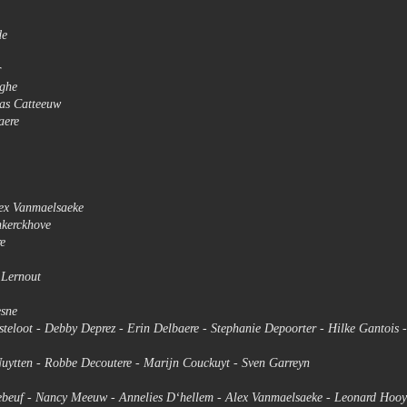
de
r
eghe
mas Catteeuw
aere
lex Vanmaelsaeke
nkerckhove
e
 Lernout
sne
teloot - Debby Deprez - Erin Delbaere - Stephanie Depoorter - Hilke Gantois 
 Nuytten - Robbe Decoutere - Marijn Couckuyt - Sven Garreyn
ebeuf - Nancy Meeuw - Annelies D‘hellem - Alex Vanmaelsaeke - Leonard Hoo