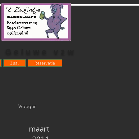
s Geluwe vzw
Zaal
Reservatie
Vroeger
maart