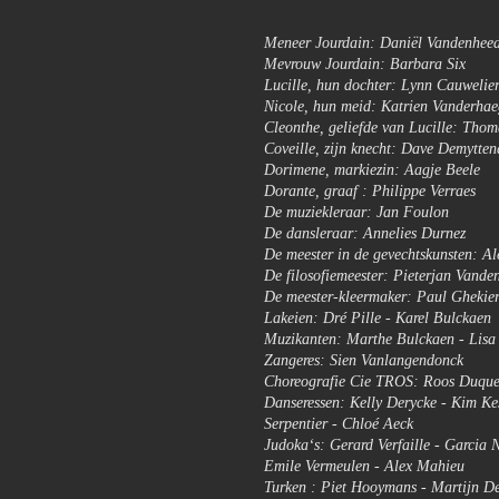
Meneer Jourdain: Daniël Vandenhee
Mevrouw Jourdain: Barbara Six
Lucille, hun dochter: Lynn Cauwelie
Nicole, hun meid: Katrien Vanderha
Cleonthe, geliefde van Lucille: Tho
Coveille, zijn knecht: Dave Demytten
Dorimene, markiezin: Aagje Beele
Dorante, graaf : Philippe Verraes
De muziekleraar: Jan Foulon
De dansleraar: Annelies Durnez
De meester in de gevechtskunsten: A
De filosofiemeester: Pieterjan Vande
De meester-kleermaker: Paul Ghekier
Lakeien: Dré Pille - Karel Bulckaen
Muzikanten: Marthe Bulckaen - Lisa
Zangeres: Sien Vanlangendonck
Choreografie Cie TROS: Roos Duque
Danseressen: Kelly Derycke - Kim Kes
Serpentier - Chloé Aeck
Judoka‘s: Gerard Verfaille - Garcia
Emile Vermeulen - Alex Mahieu
Turken : Piet Hooymans - Martijn D