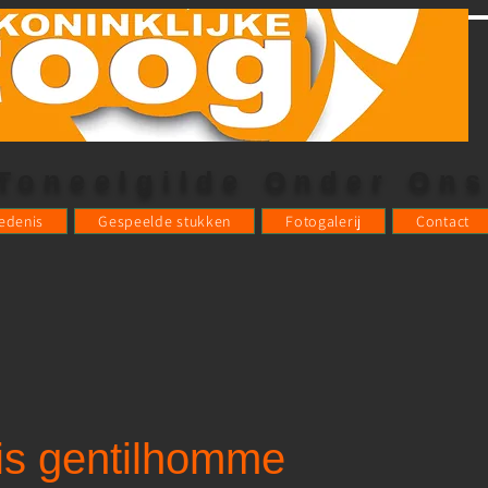
 Toneelgilde Onder On
edenis
Gespeelde stukken
Fotogalerij
Contact
is gentilhomme