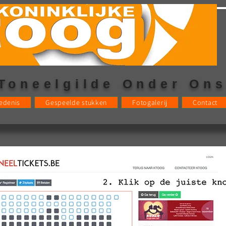
 Toneelgilde Onder On
edenis
Gespeelde stukken
Fotogalerij
Contact