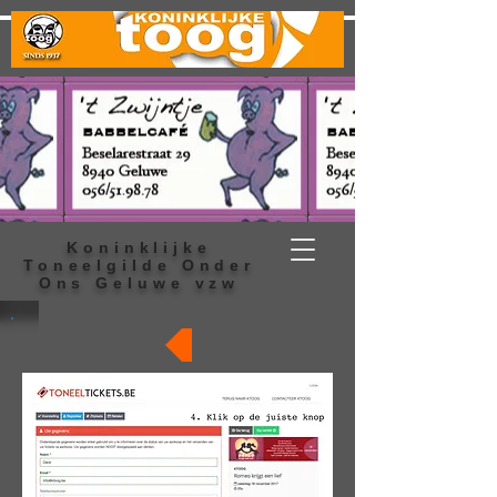
Koninklijke
Toneelgilde Onder
Ons Geluwe vzw