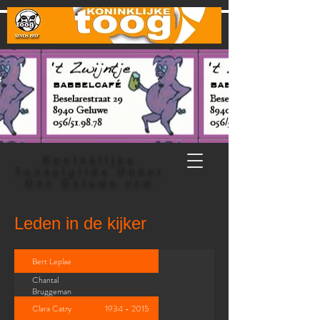
Koninklijke
Toneelgilde Onder
Ons Geluwe vzw
Leden in de kijker
Bert Leplae
Chantal
Bruggeman
Clara Catry
1934 - 2015