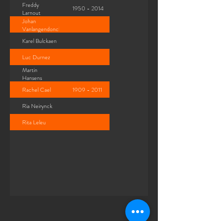
Freddy
1950 - 2014
Larnout
Johan
Vanlangendonck
Karel Bulckaen
Luc Durnez
Martin
Hansens
Rachel Cael
1909 - 2011
Ria Neirynck
Rita Leleu